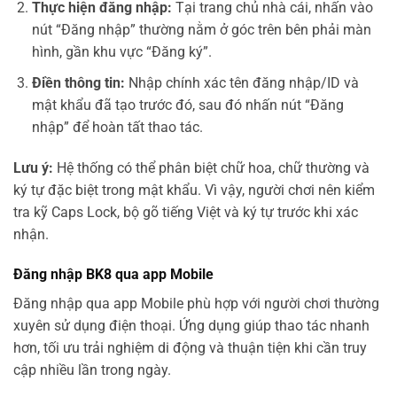
Thực hiện đăng nhập:
Tại trang chủ nhà cái, nhấn vào
nút “Đăng nhập” thường nằm ở góc trên bên phải màn
hình, gần khu vực “Đăng ký”.
Điền thông tin:
Nhập chính xác tên đăng nhập/ID và
mật khẩu đã tạo trước đó, sau đó nhấn nút “Đăng
nhập” để hoàn tất thao tác.
Lưu ý:
Hệ thống có thể phân biệt chữ hoa, chữ thường và
ký tự đặc biệt trong mật khẩu. Vì vậy, người chơi nên kiểm
tra kỹ Caps Lock, bộ gõ tiếng Việt và ký tự trước khi xác
nhận.
Đăng nhập BK8 qua app Mobile
Đăng nhập qua app Mobile phù hợp với người chơi thường
xuyên sử dụng điện thoại. Ứng dụng giúp thao tác nhanh
hơn, tối ưu trải nghiệm di động và thuận tiện khi cần truy
cập nhiều lần trong ngày.