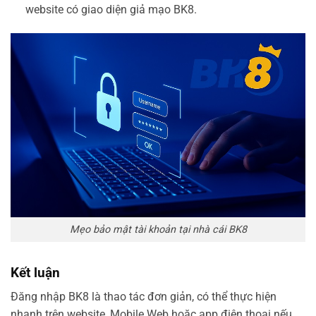
website có giao diện giả mạo BK8.
Mẹo bảo mật tài khoản tại nhà cái BK8
Kết luận
Đăng nhập BK8 là thao tác đơn giản, có thể thực hiện
nhanh trên website, Mobile Web hoặc app điện thoại nếu