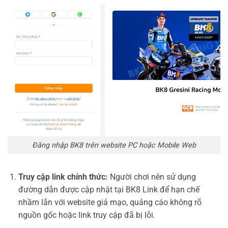
Đăng nhập BK8 trên website PC hoặc Mobile Web
Truy cập link chính thức:
Người chơi nên sử dụng
đường dẫn được cập nhật tại BK8 Link để hạn chế
nhầm lẫn với website giả mạo, quảng cáo không rõ
nguồn gốc hoặc link truy cập đã bị lỗi.