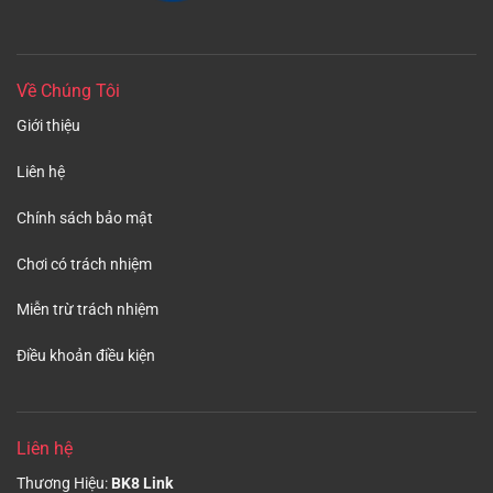
Về Chúng Tôi
Giới thiệu
Liên hệ
Chính sách bảo mật
Chơi có trách nhiệm
Miễn trừ trách nhiệm
Điều khoản điều kiện
Liên hệ
Thương Hiệu:
BK8 Link