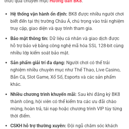
thức qua chuyên mục
Hướng dẫn BK8
.
Hệ thống vận hành ổn định:
BK8 được nhiều người chơi
biết đến tại thị trường Châu Á, chú trọng vào trải nghiệm
truy cập, giao diện và quy trình tham gia.
Bảo mật thông tin:
Dữ liệu cá nhân và giao dịch được
hỗ trợ bảo vệ bằng công nghệ mã hóa SSL 128-bit cùng
nhiều lớp kiểm soát bảo mật.
Sản phẩm giải trí đa dạng:
Người chơi có thể trải
nghiệm nhiều chuyên mục như Thể Thao, Live Casino,
Bắn Cá, Slot Game, Xổ Số, Esports và các sản phẩm
khác.
Nhiều chương trình khuyến mãi:
Sau khi đăng ký BK8
thành công, hội viên có thể kiểm tra các ưu đãi chào
mừng, hoàn trả, tái nạp hoặc chương trình VIP tùy từng
thời điểm.
CSKH hỗ trợ thường xuyên:
Đội ngũ chăm sóc khách