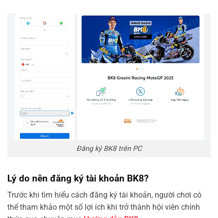
Đăng ký BK8 trên PC
Lý do nên đăng ký tài khoản BK8?
Trước khi tìm hiểu cách đăng ký tài khoản, người chơi có
thể tham khảo một số lợi ích khi trở thành hội viên chính