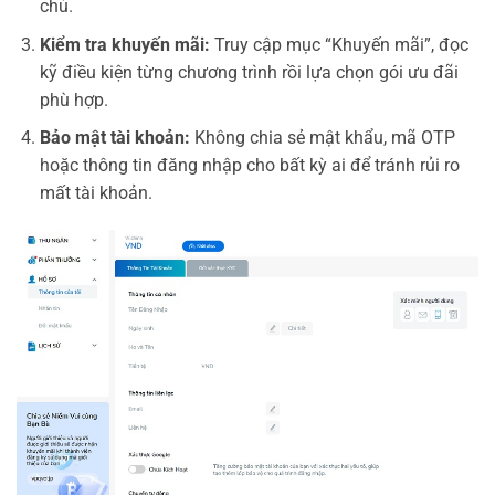
chủ.
Kiểm tra khuyến mãi:
Truy cập mục “Khuyến mãi”, đọc
kỹ điều kiện từng chương trình rồi lựa chọn gói ưu đãi
phù hợp.
Bảo mật tài khoản:
Không chia sẻ mật khẩu, mã OTP
hoặc thông tin đăng nhập cho bất kỳ ai để tránh rủi ro
mất tài khoản.