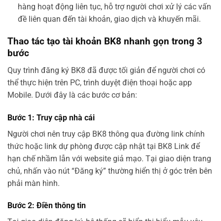
hàng hoạt động liên tục, hỗ trợ người chơi xử lý các vấn
đề liên quan đến tài khoản, giao dịch và khuyến mãi.
Thao tác tạo tài khoản BK8 nhanh gọn trong 3
bước
Quy trình đăng ký BK8 đã được tối giản để người chơi có
thể thực hiện trên PC, trình duyệt điện thoại hoặc app
Mobile. Dưới đây là các bước cơ bản:
Bước 1: Truy cập nhà cái
Người chơi nên truy cập BK8 thông qua đường link chính
thức hoặc link dự phòng được cập nhật tại BK8 Link để
hạn chế nhầm lẫn với website giả mạo. Tại giao diện trang
chủ, nhấn vào nút “Đăng ký” thường hiển thị ở góc trên bên
phải màn hình.
Bước 2: Điền thông tin