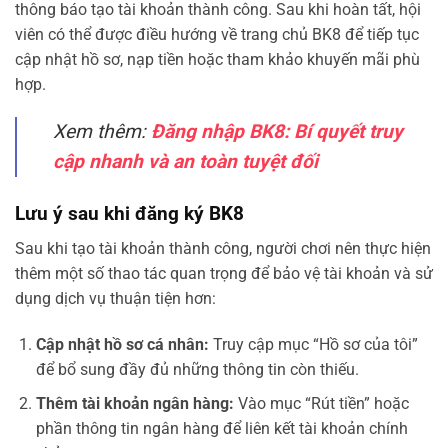
thông báo tạo tài khoản thành công. Sau khi hoàn tất, hội
viên có thể được điều hướng về trang chủ BK8 để tiếp tục
cập nhật hồ sơ, nạp tiền hoặc tham khảo khuyến mãi phù
hợp.
Xem thêm:
Đăng nhập BK8: Bí quyết truy
cập nhanh và an toàn tuyệt đối
Lưu ý sau khi đăng ký BK8
Sau khi tạo tài khoản thành công, người chơi nên thực hiện
thêm một số thao tác quan trọng để bảo vệ tài khoản và sử
dụng dịch vụ thuận tiện hơn:
Cập nhật hồ sơ cá nhân:
Truy cập mục “Hồ sơ của tôi”
để bổ sung đầy đủ những thông tin còn thiếu.
Thêm tài khoản ngân hàng:
Vào mục “Rút tiền” hoặc
phần thông tin ngân hàng để liên kết tài khoản chính