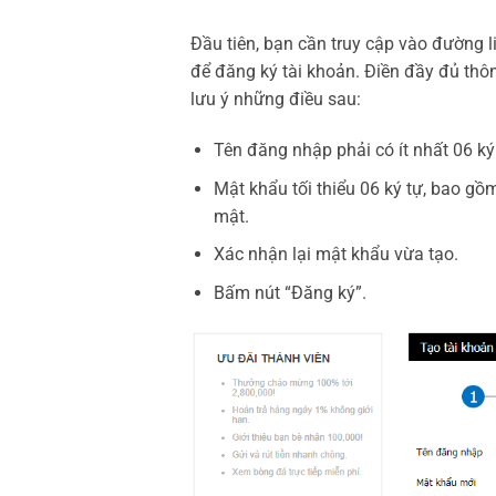
Đầu tiên, bạn cần truy cập vào đường 
để đăng ký tài khoản. Điền đầy đủ thông
lưu ý những điều sau:
Tên đăng nhập phải có ít nhất 06 ký
Mật khẩu tối thiểu 06 ký tự, bao gồ
mật.
Xác nhận lại mật khẩu vừa tạo.
Bấm nút “Đăng ký”.