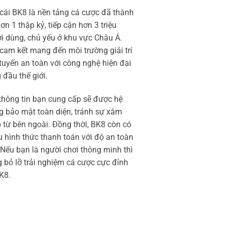
cái BK8 là nền tảng cá cược đã thành
ơn 1 thập kỷ, tiếp cận hơn 3 triệu
i dùng, chủ yếu ở khu vực Châu Á.
cam kết mang đến môi trường giải trí
 tuyến an toàn với công nghệ hiện đại
 đầu thế giới.
thông tin bạn cung cấp sẽ được hệ
g bảo mật toàn diện, tránh sự xâm
 từ bên ngoài. Đồng thời, BK8 còn có
u hình thức thanh toán với độ an toàn
 Nếu bạn là người chơi thông minh thì
 bỏ lỡ trải nghiệm cá cược cực đỉnh
BK8.