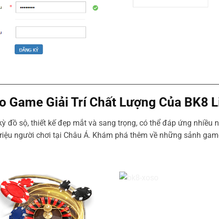
o Game Giải Trí Chất Lượng Của BK8 L
ỳ đồ sộ, thiết kế đẹp mắt và sang trọng, có thể đáp ứng nhiều n
triệu người chơi tại Châu Á. Khám phá thêm về những sảnh gam