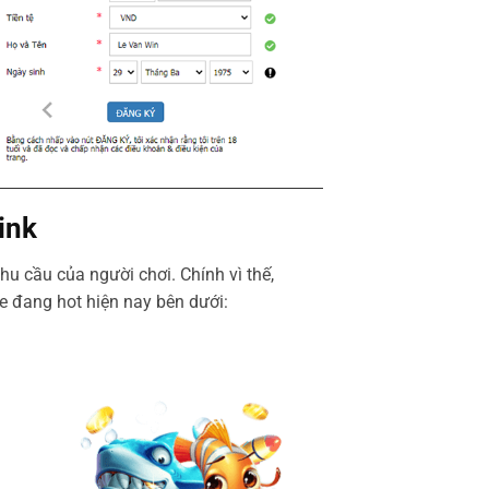
ink
hu cầu của người chơi. Chính vì thế,
e đang hot hiện nay bên dưới: