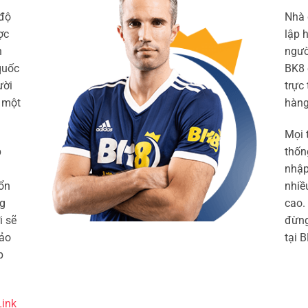
 độ
Nhà 
ợc
lập h
n
ngườ
quốc
BK8 
ười
trực
c một
hàng
Mọi 
p
thốn
nhập
 ổn
nhiề
ng
cao.
i sẽ
đừng
bảo
tại 
p
Link