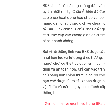
BK8 là nhà cái cá cược hàng đầu với
uy tín nhất nhì tại Châu Á, hiện đã đư
cấp phép hoạt động hợp pháp và luô
mang đến chất lượng dịch vụ chuẩn 
tế. BK8 Link chính là chìa khóa để ng
chơi truy cập vào không gian cá cượ
cách nhanh chóng.
Bởi vì hệ thống link vào BK8 được cậ
nhật liên tục và tự động điều hướng,
người chơi có thể truy cập liền mạch,
định và an toàn hơn. Chỉ cần vào tra
chủ bằng link chính thức là người chơ
hạn chế được rủi ro, tài khoản được 
vệ tối đa và tránh nguy cơ bị đánh cắ
thông tin.
Xem chi tiết về giới thiệu trang BK8 