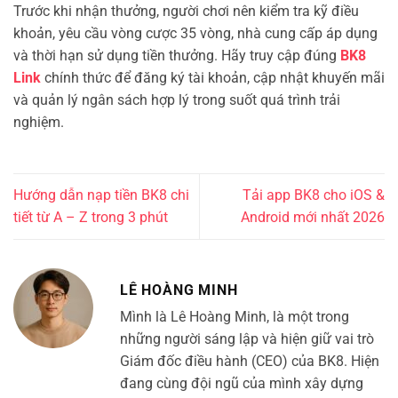
Trước khi nhận thưởng, người chơi nên kiểm tra kỹ điều
khoản, yêu cầu vòng cược 35 vòng, nhà cung cấp áp dụng
và thời hạn sử dụng tiền thưởng. Hãy truy cập đúng
BK8
Link
chính thức để đăng ký tài khoản, cập nhật khuyến mãi
và quản lý ngân sách hợp lý trong suốt quá trình trải
nghiệm.
Hướng dẫn nạp tiền BK8 chi
Tải app BK8 cho iOS &
tiết từ A – Z trong 3 phút
Android mới nhất 2026
LÊ HOÀNG MINH
Mình là Lê Hoàng Minh, là một trong
những người sáng lập và hiện giữ vai trò
Giám đốc điều hành (CEO) của BK8. Hiện
đang cùng đội ngũ của mình xây dựng