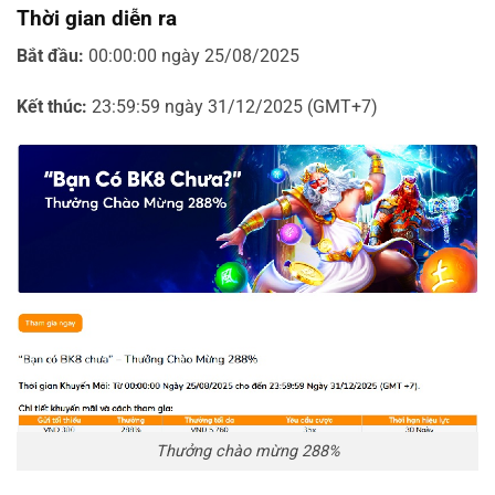
Thời gian diễn ra
Bắt đầu:
00:00:00 ngày 25/08/2025
Kết thúc:
23:59:59 ngày 31/12/2025 (GMT+7)
Thưởng chào mừng 288%