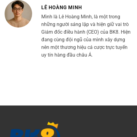
LÊ HOÀNG MINH
Mình là Lê Hoàng Minh, là một trong
những người sáng lập và hiện giữ vai trò
Giám đốc điều hành (CEO) của BK8. Hiện
đang cùng đội ngũ của mình xây dựng
nên một thương hiệu cá cược trực tuyến
uy tín hàng đầu châu Á.