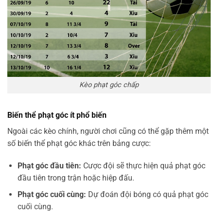
Kèo phạt góc chấp
Biến thể phạt góc ít phổ biến
Ngoài các kèo chính, người chơi cũng có thể gặp thêm một
số biến thể phạt góc khác trên bảng cược:
Phạt góc đầu tiên:
Cược đội sẽ thực hiện quả phạt góc
đầu tiên trong trận hoặc hiệp đấu.
Phạt góc cuối cùng:
Dự đoán đội bóng có quả phạt góc
cuối cùng.