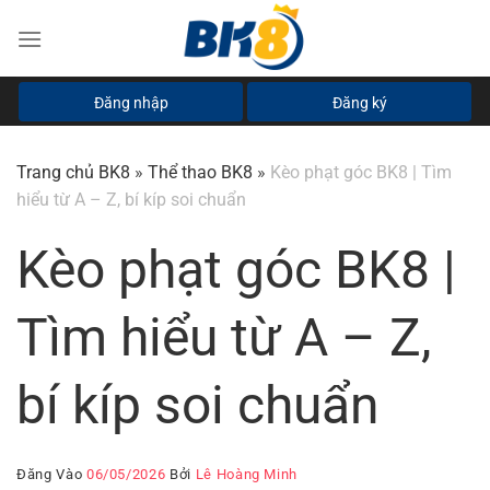
Bỏ
qua
nội
dung
Đăng nhập
Đăng ký
Trang chủ BK8
»
Thể thao BK8
»
Kèo phạt góc BK8 | Tìm
hiểu từ A – Z, bí kíp soi chuẩn
Kèo phạt góc BK8 |
Tìm hiểu từ A – Z,
bí kíp soi chuẩn
Đăng Vào
06/05/2026
Bởi
Lê Hoàng Minh