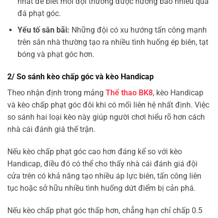
nhất để biết mỗi đội thường được hưởng bao nhiêu quả
đá phạt góc.
Yếu tố sân bãi:
Những đội có xu hướng tấn công mạnh
trên sân nhà thường tạo ra nhiều tình huống ép biên, tạt
bóng và phạt góc hơn.
2/ So sánh kèo chấp góc và kèo Handicap
Theo nhận định trong mảng
Thể thao BK8
, kèo Handicap
và kèo chấp phạt góc đôi khi có mối liên hệ nhất định. Việc
so sánh hai loại kèo này giúp người chơi hiểu rõ hơn cách
nhà cái đánh giá thế trận.
Nếu kèo chấp phạt góc cao hơn đáng kể so với kèo
Handicap, điều đó có thể cho thấy nhà cái đánh giá đội
cửa trên có khả năng tạo nhiều áp lực biên, tấn công liên
tục hoặc sở hữu nhiều tình huống dứt điểm bị cản phá.
Nếu kèo chấp phạt góc thấp hơn, chẳng hạn chỉ chấp 0.5