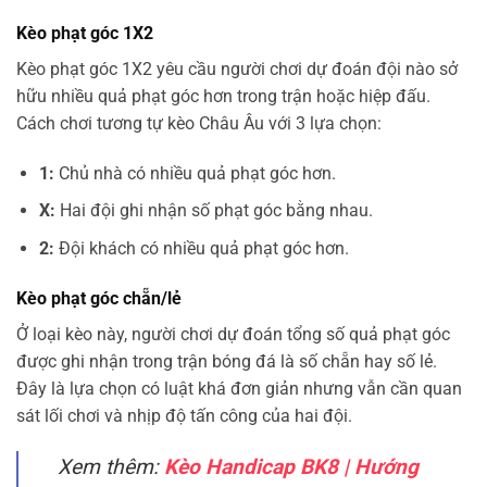
Kèo phạt góc 1X2
Kèo phạt góc 1X2 yêu cầu người chơi dự đoán đội nào sở
hữu nhiều quả phạt góc hơn trong trận hoặc hiệp đấu.
Cách chơi tương tự kèo Châu Âu với 3 lựa chọn:
1:
Chủ nhà có nhiều quả phạt góc hơn.
X:
Hai đội ghi nhận số phạt góc bằng nhau.
2:
Đội khách có nhiều quả phạt góc hơn.
Kèo phạt góc chẵn/lẻ
Ở loại kèo này, người chơi dự đoán tổng số quả phạt góc
được ghi nhận trong trận bóng đá là số chẵn hay số lẻ.
Đây là lựa chọn có luật khá đơn giản nhưng vẫn cần quan
sát lối chơi và nhịp độ tấn công của hai đội.
Xem thêm:
Kèo Handicap BK8 | Hướng